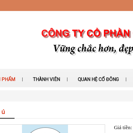
 PHẨM
THÀNH VIÊN
QUAN HỆ CỔ ĐÔNG
 ú
Giá tiền: