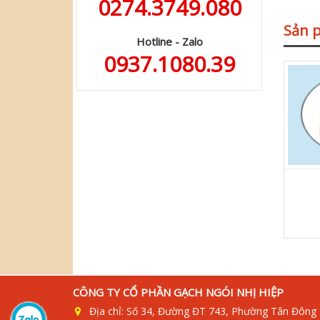
0274.3749.080
Sản 
Hotline - Zalo
0937.1080.39
CÔNG TY CỔ PHẦN GẠCH NGÓI NHỊ HIỆP
Địa chỉ: Số 34, Đường ĐT 743, Phường Tân Đông 