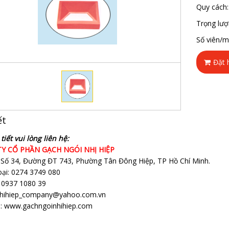
Quy cách:
Trọng lượ
Số viên/m
Đặt 
ết
tiết vui lòng liên hệ:
Y CỔ PHẦN GẠCH NGÓI NHỊ HIỆP
: Số 34, Đường ĐT 743, Phường Tân Đông Hiệp, TP Hồ Chí Minh.
oại: 0274 3749 080
: 0937 1080 39
 nhihiep_company@yahoo.com.vn
: www.gachngoinhihiep.com