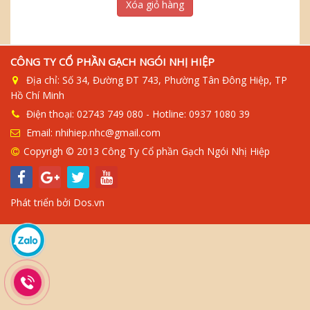
Xóa giỏ hàng
CÔNG TY CỔ PHẦN GẠCH NGÓI NHỊ HIỆP
Địa chỉ: Số 34, Đường ĐT 743, Phường Tân Đông Hiệp, TP
Hồ Chí Minh
Điện thoại: 02743 749 080 - Hotline: 0937 1080 39
Email: nhihiep.nhc@gmail.com
Copyrigh © 2013 Công Ty Cổ phần Gạch Ngói Nhị Hiệp
Phát triển bởi
Dos.vn