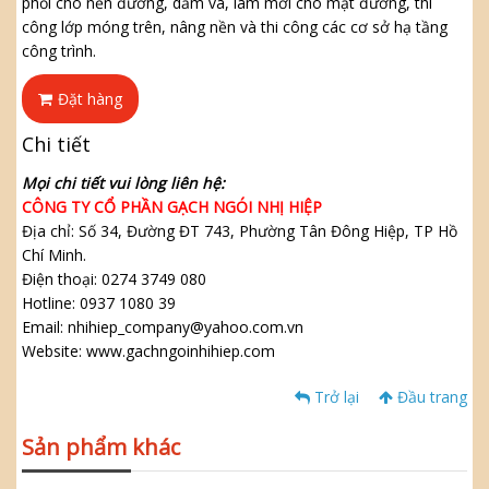
phối cho nền đường, dăm vá, làm mới cho mặt đường, thi
công lớp móng trên, nâng nền và thi công các cơ sở hạ tầng
công trình.
Đặt hàng
Chi tiết
Mọi chi tiết vui lòng liên hệ:
CÔNG TY CỔ PHẦN GẠCH NGÓI NHỊ HIỆP
Địa chỉ: Số 34, Đường ĐT 743, Phường Tân Đông Hiệp, TP Hồ
Chí Minh.
Điện thoại: 0274 3749 080
Hotline: 0937 1080 39
Email: nhihiep_company@yahoo.com.vn
Website: www.gachngoinhihiep.com
Trở lại
Đầu trang
Sản phẩm khác