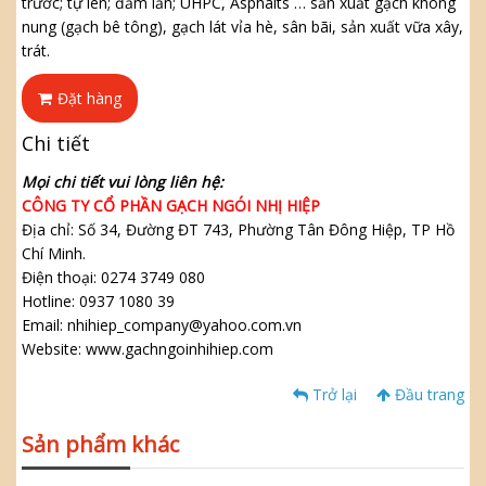
trước; tự lèn; đầm lăn; UHPC, Asphalts … sản xuất gạch không
nung (gạch bê tông), gạch lát vỉa hè, sân bãi, sản xuất vữa xây,
trát.
Đặt hàng
Chi tiết
Mọi chi tiết vui lòng liên hệ:
CÔNG TY CỔ PHẦN GẠCH NGÓI NHỊ HIỆP
Địa chỉ: Số 34, Đường ĐT 743, Phường Tân Đông Hiệp, TP Hồ
Chí Minh.
Điện thoại: 0274 3749 080
Hotline: 0937 1080 39
Email: nhihiep_company@yahoo.com.vn
Website: www.gachngoinhihiep.com
Trở lại
Đầu trang
Sản phẩm khác